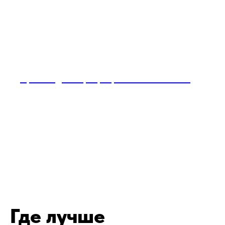
Производство фиброцементных панелей
Где лучше