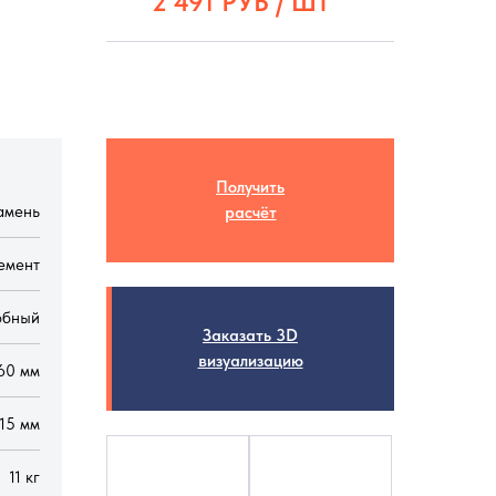
2 491
РУБ / ШТ
Получить
амень
расчёт
емент
обный
Заказать 3D
визуализацию
60 мм
15 мм
11 кг