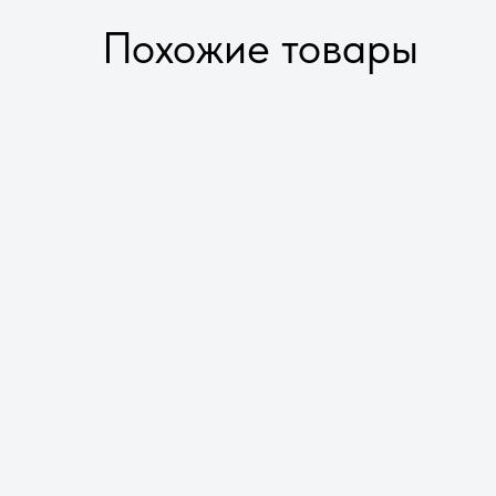
панелей происходит именно на д
Похожие товары
При использовании погрузчика или крана 
что паллета не выгибается при подъеме. В
возникшее напряжение может способство
панелей. Обязательно закрепляйте панели
между стропами и панелями устанавливай
Руководство для более
подробного ознакомления
При использовании погрузчика или крана 
что паллета не выгибается при подъеме. В
возникшее напряжение может способство
панелей. Обязательно закрепляйте панели