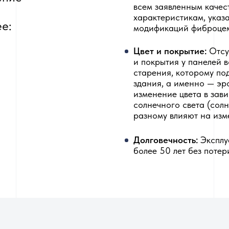
всем заявленным качес
характеристикам, указ
е:
модификаций фиброцем
Цвет и покрытие:
Отсу
и покрытия у панелей в
старения, которому по
здания, а именно — эро
изменение цвета в зав
солнечного света (сол
разному влияют на изм
Долговечность:
Эксплу
более 50 лет без потер
ажа
 панелей необходимо выполнять
Обрешетка должна бы
Чтобы панели легли пра
так как большая часть повреждений