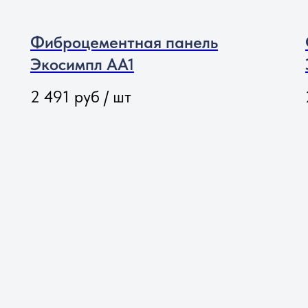
те прокладки
между стропами и пане
Фиброцементная панель
Экосимпл АА1
2 491
руб / шт
точной длины, а также
ния панелей. Длительный
ормации.