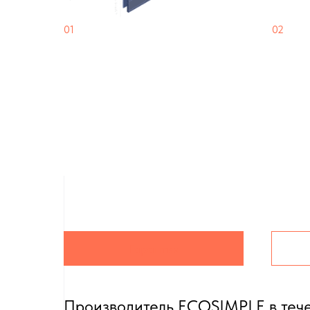
01
02
Бесшовная конструкция
Скры
Четырёхпазное крепление —
Особый
эстетика и упрощение монтажа
стали —
повреж
Гарантия
Производитель ECOSIMPLE в теч