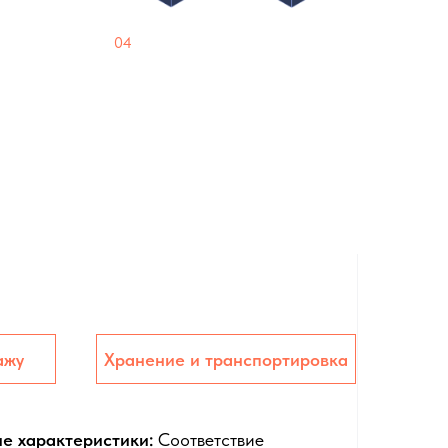
04
Дешевый крепеж
м камнем
Экономия на монтаже
озостойкие,
панелей составляет
2
нце
~700₽ на м
ажу
Хранение и транспортировка
ие характеристики:
Соответствие