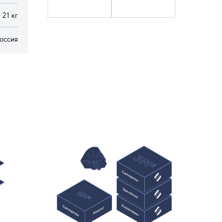
21 кг
оссия