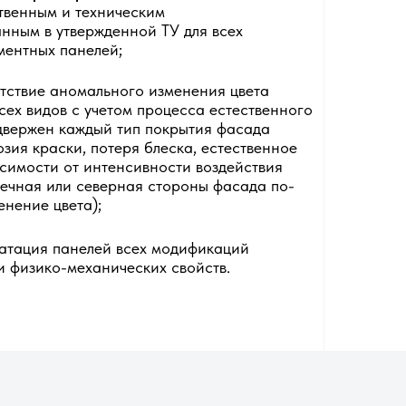
твенным и техническим
анным в утвержденной ТУ для всех
ентных панелей;
тствие аномального изменения цвета
сех видов с учетом процесса естественного
двержен каждый тип покрытия фасада
зия краски, потеря блеска, естественное
исимости от интенсивности воздействия
нечная или северная стороны фасада по-
енение цвета);
атация панелей всех модификаций
и физико-механических свойств.
ть ровной.
вильно, а стыки совпадали.