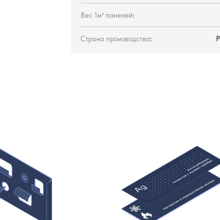
Вес 1м² панелей
:
Страна производства
:
Р