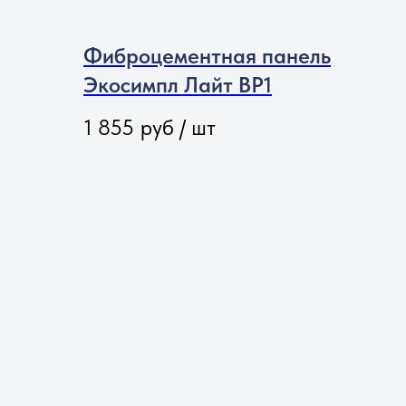
между стропами и панелями устанавливай
Фиброцементная панель
Экосимпл Лайт BP1
1 855
руб / шт
Не используйте поврежденные, недоста
незакрепленные материалы для укрыва
контакт с водой может привести к деф