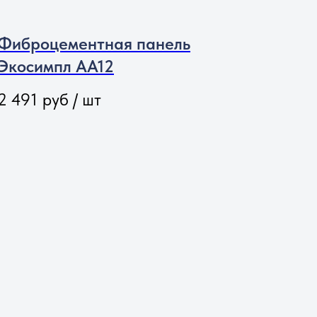
лями устанавливайте прокладки
Фиброцементная панель
Экосимпл АА12
2 491
руб / шт