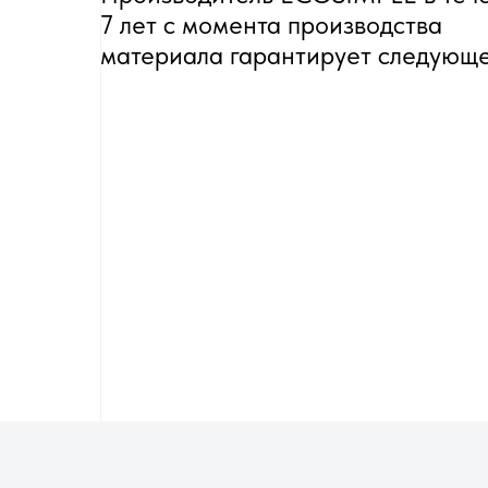
7 лет с момента производства
материала гарантирует следующе
Общие и базовые моменты монт
При транспортировке и хранении
нижеприведенные рекомендации, 