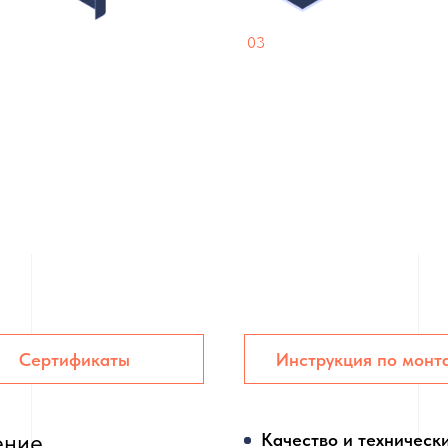
03
тый монтаж
Почти как камень
 кляммер из миллиметровой
Панели схожи с натуральны
 установка без
по многим параметрам: мор
дения панелей
не горят, не тускнеют на сол
Сертификаты
Инструкция по монт
ение
Качество и техническ