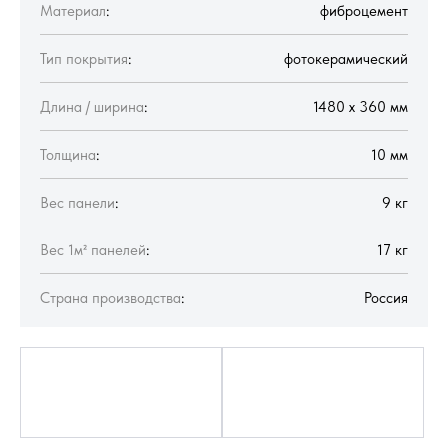
Материал
:
фиброцемент
Тип покрытия
:
фотокерамический
Длина / ширина
:
1480 х 360 мм
Толщина
:
10 мм
Вес панели
:
9 кг
Вес 1м² панелей
:
17 кг
Страна производства
:
Россия
01
02
Бесшовная
Скрытый
конструкция
монтаж
Четырёхпазное
Особый кляммер
крепление — эстетика
из миллиметровой
и упрощение монтажа
стали — установка без
повреждения панелей