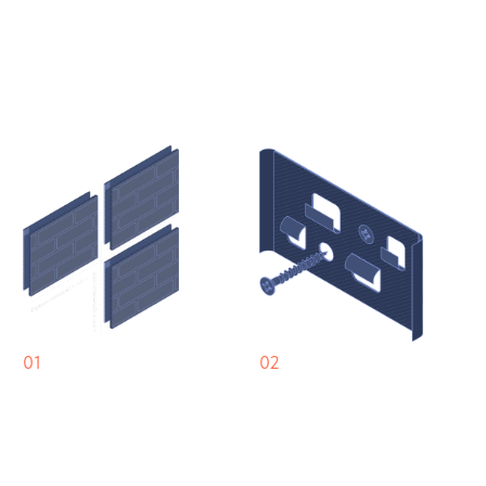
03
04
Почти как
Дешевый
камень
крепеж
Панели схожи
Экономия на монтаже
с натуральным камнем
панелей составляет
2
по многим параметрам:
~700₽ на м
морозостойкие, не горят,
не тускнеют на солнце
Гарантия