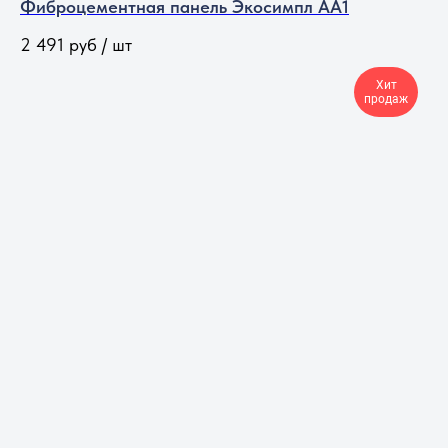
Фиброцементная панель Экосимпл АА1
2 491
руб / шт
Хит
продаж