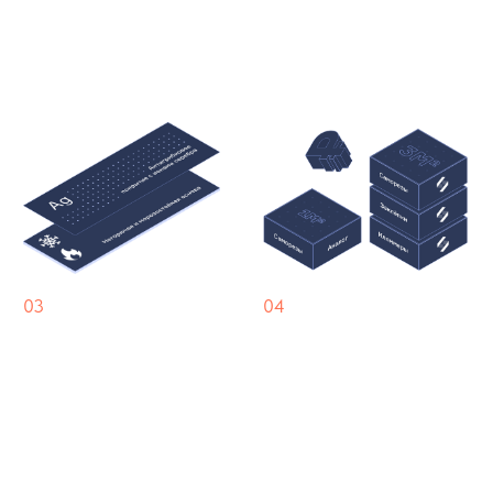
Сертификаты
Инструкция по монтажу
Хранение и транспортировка
Производитель ECOSIMPLE
в течение 7 лет с момента
производства материала
гарантирует следующее:
Качество и технические характеристики:
Соответствие всем заявленным качественным
и техническим характеристикам, указанным
в утвержденной ТУ для всех модификаций
фиброцементных панелей;
Цвет и покрытие:
Отсутствие аномального
изменения цвета и покрытия у панелей всех видов
с учетом процесса естественного старения,
которому подвержен каждый тип покрытия фасада