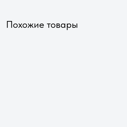
Не используйте поврежденные,
недостаточной длины, а также
незакрепленные материалы для
укрывания панелей. Длительный
контакт с водой может привести
к деформации.