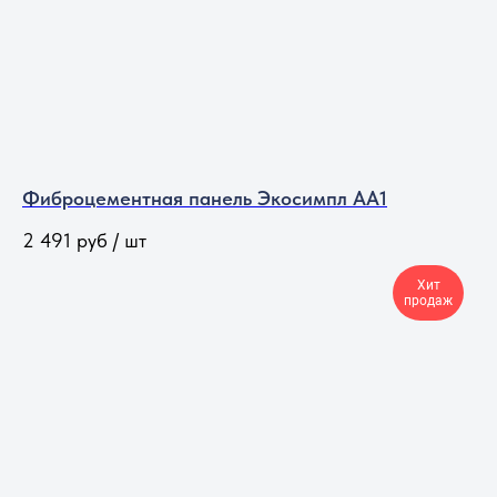
Фиброцементная панель Экосимпл АА1
2 491
руб / шт
Хит
продаж